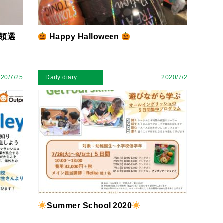
領選
Happy Halloween
20/7/25
Daily diary
2020/7/2
Summer School 2020