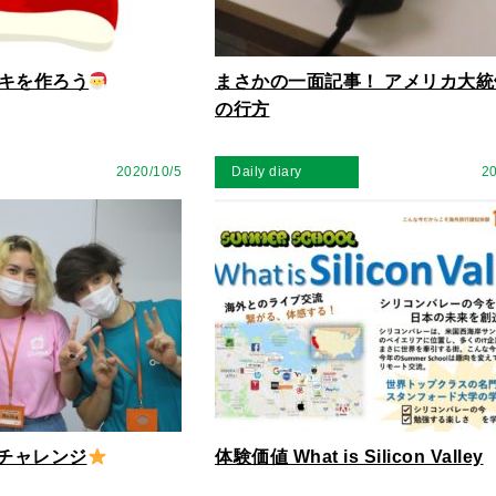
キを作ろう
まさかの一面記事！ アメリカ大統
の行方
2020/10/5
Daily diary
20
チャレンジ
体験価値 What is Silicon Valley