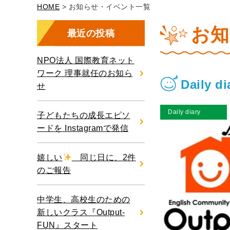
HOME
> お知らせ・イベント一覧
お知
最近の投稿
NPO法人 国際教育ネット
ワーク 理事就任のお知ら
Daily 
せ
Daily diary
子どもたちの成長エピソ
ードを Instagramで発信
嬉しい
同じ日に、2件
のご報告
中学生、高校生のための
新しいクラス『Output-
FUN』スタート