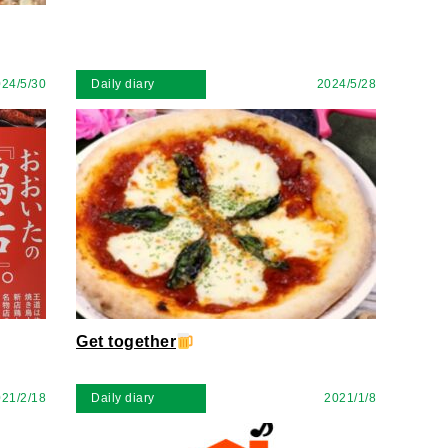
24/5/30
Daily diary
2024/5/28
Get together
21/2/18
Daily diary
2021/1/8