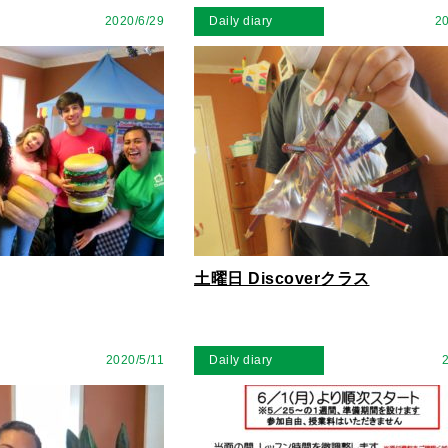
2020/6/29
Daily diary
20
土曜日 Discoverクラス
2020/5/11
Daily diary