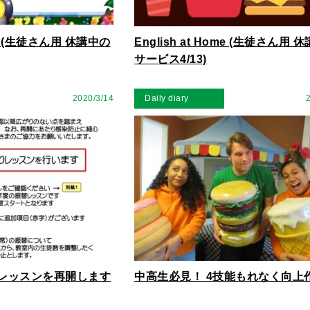
ome (生徒さん用 休講中の
English at Home (生徒さん用 
サービス4/13)
2020/3/14
Daily diary
通常レッスンを再開します
中高生必見！ 4技能もれなく向上