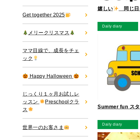
嬉しい
同じ日
Get together 2025
Daily diary
メリークリスマス
ママ目線で、成長をチェ
ック
Happy Halloween
じっくり１ヶ月お試しレ
ッスン
Preschoolクラ
Summer fun ス
ス
Daily diary
世界一のお客さま