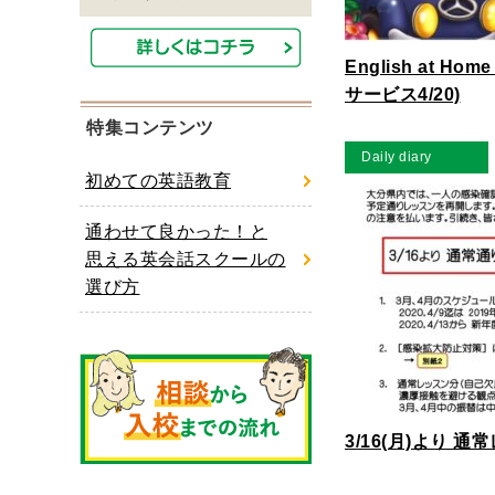
English at H
サービス4/20)
特集コンテンツ
Daily diary
初めての英語教育
通わせて良かった！と
思える英会話スクールの
選び方
3/16(月)より 