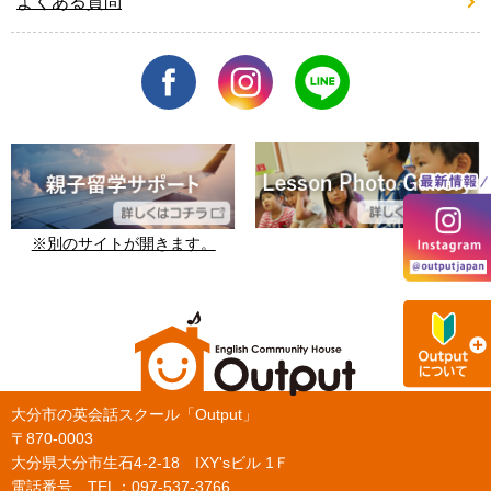
よくある質問
※別のサイトが開きます。
大分市の英会話スクール「Output」
〒870-0003
大分県大分市生石4-2-18 IXY'sビル 1Ｆ
電話番号 TEL：
097-537-3766