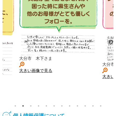
大分市 木下さま
大分市
大きい画像で見る
大きい
個人情報保護について