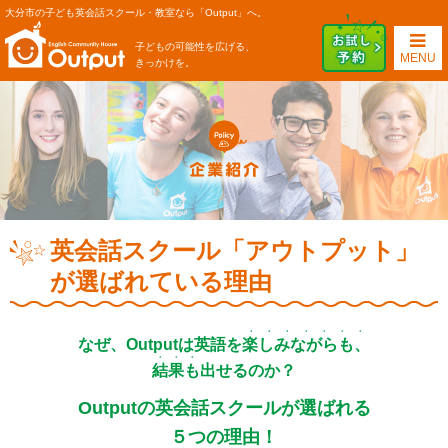
大分市の子ども英会話スクール・教室なら「Output」へ。
子どもの可能性を広げる、
MENU
きっかけを。
英会話スクール「アウトプット」
が選ばれている理由
・・・・・・・
なぜ、Outputは英語を
楽しみながらも、
・・・
結果も
出せるのか？
Outputの英会話スクールが選ばれる
５つの理由！