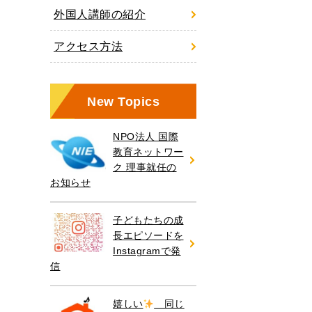
外国人講師の紹介
アクセス方法
New Topics
NPO法人 国際
教育ネットワー
ク 理事就任の
お知らせ
子どもたちの成
長エピソードを
Instagramで発
信
嬉しい
同じ