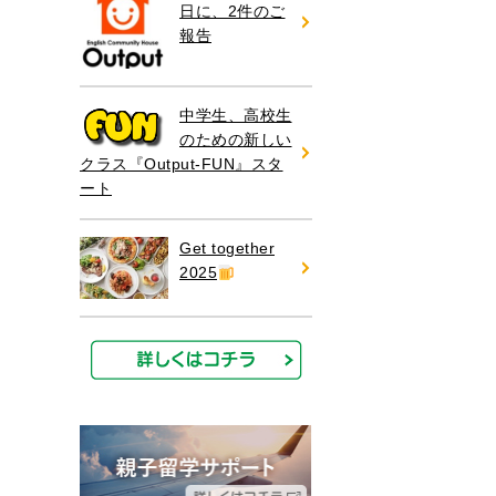
日に、2件のご
報告
中学生、高校生
のための新しい
クラス『Output-FUN』スタ
ート
Get together
2025