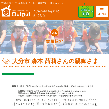
大分市の子ども英会話スクール・教室なら「Output」へ。
子どもの可能性を広げる、
MENU
きっかけを。
大分市 森本 茜莉さんの親御さま