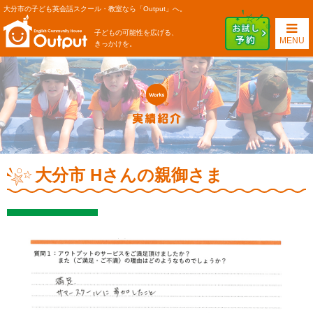
大分市の子ども英会話スクール・教室なら「Output」へ。
子どもの可能性を広げる、
MENU
きっかけを。
大分市 Hさんの親御さま