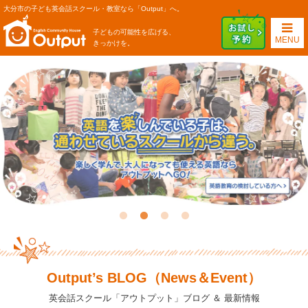
大分市の子ども英会話スクール・教室なら「Output」へ。
子どもの可能性を広げる、
MENU
きっかけを。
Output’s BLOG（News＆Event）
英会話スクール「アウトプット」ブログ ＆ 最新情報