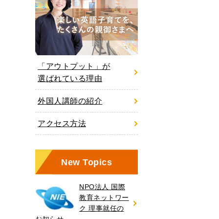
「アウトプット」が
選ばれている理由
外国人講師の紹介
アクセス方法
New Topics
NPO法人 国際
教育ネットワー
ク 理事就任の