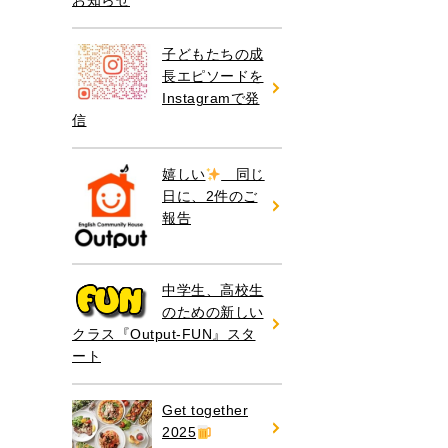
お知らせ
子どもたちの成
長エピソードを
Instagramで発
信
嬉しい
同じ
日に、2件のご
報告
中学生、高校生
のための新しい
クラス『Output-FUN』スタ
ート
Get together
2025